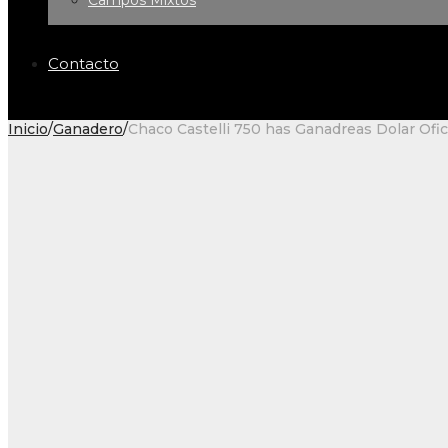
Campos Mixtos
Contacto
Inicio
/
Ganadero
/
Chaco Castelli 750 has Ganadreas Dolar Ofic