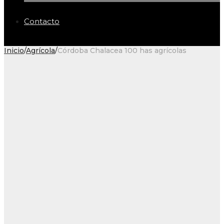
Contacto
Inicio
/
Agrícola
/
Córdoba Chalacea 100 has agrícolas