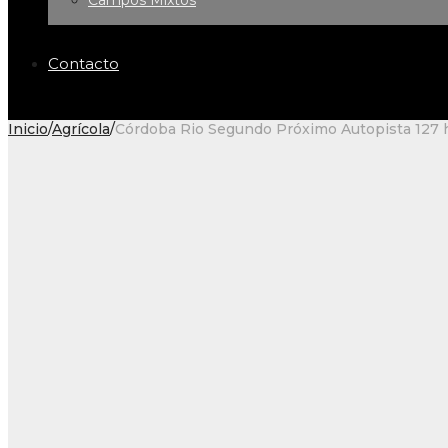
Campos Mixtos
Contacto
Inicio
/
Agrícola
/
Córdoba Rio Segundo Próximo Autopista 127 